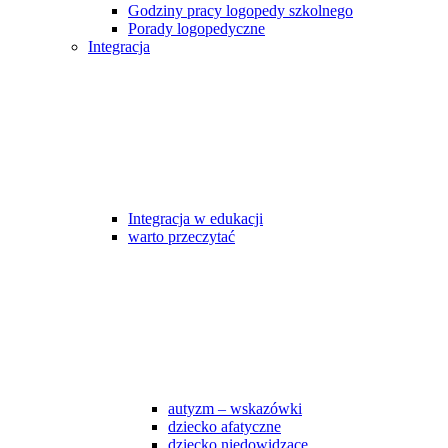
Godziny pracy logopedy szkolnego
Porady logopedyczne
Integracja
Integracja w edukacji
warto przeczytać
autyzm – wskazówki
dziecko afatyczne
dziecko niedowidzące