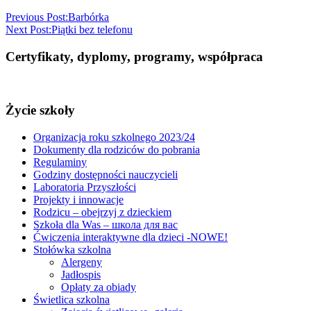
Previous Post:
Barbórka
Next Post:
Piątki bez telefonu
Certyfikaty, dyplomy, programy, współpraca
Życie szkoły
Organizacja roku szkolnego 2023/24
Dokumenty dla rodziców do pobrania
Regulaminy
Godziny dostępności nauczycieli
Laboratoria Przyszłości
Projekty i innowacje
Rodzicu – obejrzyj z dzieckiem
Szkoła dla Was – школа для вас
Ćwiczenia interaktywne dla dzieci -NOWE!
Stołówka szkolna
Alergeny
Jadłospis
Opłaty za obiady
Świetlica szkolna