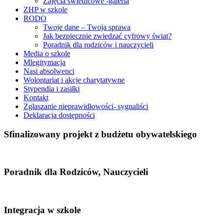
Zajęcia świetlicowe -galeria
ZHP w szkole
RODO
Twoje dane – Twoja sprawa
Jak bezpiecznie zwiedzać cyfrowy świat?
Poradnik dla rodziców i nauczycieli
Media o szkole
Mlegitymacja
Nasi absolwenci
Wolontariat i akcje charytatywne
Stypendia i zasiłki
Kontakt
Zgłaszanie nieprawidłowości- sygnaliści
Deklaracja dostępności
Sfinalizowany projekt z budżetu obywatelskiego
Poradnik dla Rodziców, Nauczycieli
Integracja w szkole