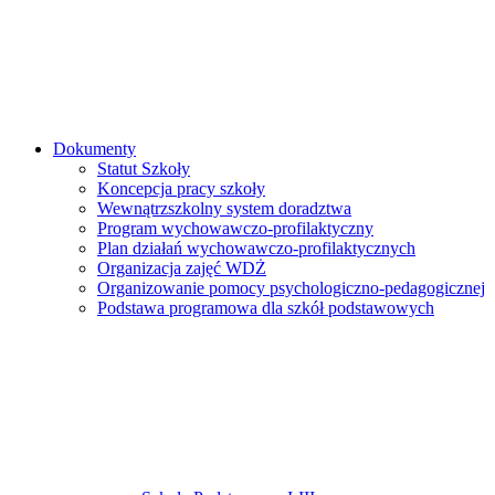
Dokumenty
Statut Szkoły
Koncepcja pracy szkoły
Wewnątrzszkolny system doradztwa
Program wychowawczo-profilaktyczny
Plan działań wychowawczo-profilaktycznych
Organizacja zajęć WDŻ
Organizowanie pomocy psychologiczno-pedagogicznej
Podstawa programowa dla szkół podstawowych