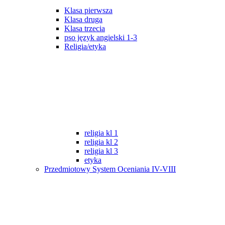
Klasa pierwsza
Klasa druga
Klasa trzecia
pso język angielski 1-3
Religia/etyka
religia kl 1
religia kl 2
religia kl 3
etyka
Przedmiotowy System Oceniania IV-VIII