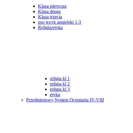
Klasa pierwsza
Klasa druga
Klasa trzecia
pso język angielski 1-3
Religia/etyka
religia kl 1
religia kl 2
religia kl 3
etyka
Przedmiotowy System Oceniania IV-VIII