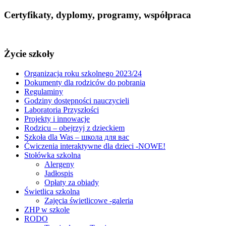
Certyfikaty, dyplomy, programy, współpraca
Życie szkoły
Organizacja roku szkolnego 2023/24
Dokumenty dla rodziców do pobrania
Regulaminy
Godziny dostępności nauczycieli
Laboratoria Przyszłości
Projekty i innowacje
Rodzicu – obejrzyj z dzieckiem
Szkoła dla Was – школа для вас
Ćwiczenia interaktywne dla dzieci -NOWE!
Stołówka szkolna
Alergeny
Jadłospis
Opłaty za obiady
Świetlica szkolna
Zajęcia świetlicowe -galeria
ZHP w szkole
RODO