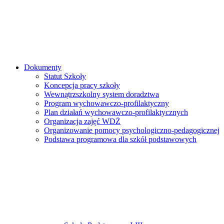
Dokumenty
Statut Szkoły
Koncepcja pracy szkoły
Wewnątrzszkolny system doradztwa
Program wychowawczo-profilaktyczny
Plan działań wychowawczo-profilaktycznych
Organizacja zajęć WDŻ
Organizowanie pomocy psychologiczno-pedagogicznej
Podstawa programowa dla szkół podstawowych