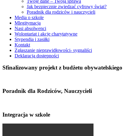
Twoje dane – Twoja sprawa
Jak bezpiecznie zwiedzać cyfrowy świat?
Poradnik dla rodziców i nauczycieli
Media o szkole
Mlegitymacja
Nasi absolwenci
Wolontariat i akcje charytatywne
Stypendia i zasiłki
Kontakt
Zgłaszanie nieprawidłowości- sygnaliści
Deklaracja dostępności
Sfinalizowany projekt z budżetu obywatelskiego
Poradnik dla Rodziców, Nauczycieli
Integracja w szkole