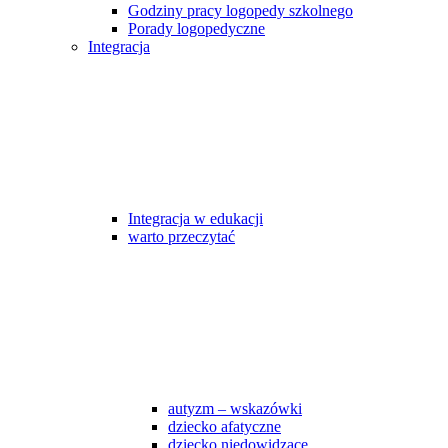
Godziny pracy logopedy szkolnego
Porady logopedyczne
Integracja
Integracja w edukacji
warto przeczytać
autyzm – wskazówki
dziecko afatyczne
dziecko niedowidzące